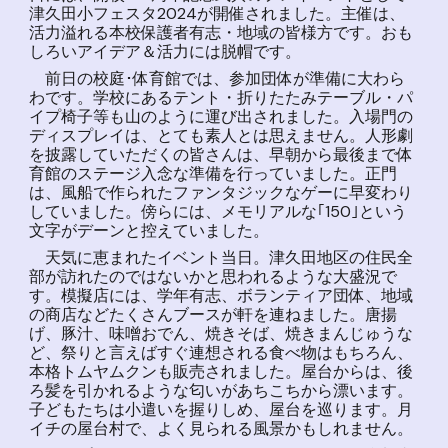
津久田小フェスタ2024が開催されました。主催は、
活力溢れる本校保護者有志・地域の皆様方です。おも
しろいアイデア＆活力には脱帽です。
前日の校庭･体育館では、参加団体が準備に大わら
わです。学校にあるテント・折りたたみテーブル・パ
イプ椅子等も山のように運び出されました。入場門の
ディスプレイは、とても素人とは思えません。人形劇
を披露していただくの皆さんは、早朝から最後まで体
育館のステージ入念な準備を行っていました。正門
は、風船で作られたファンタジックなゲーに早変わり
していました。傍らには、メモリアルな｢150｣という
文字がデーンと控えていました。
天気に恵まれたイベント当日。津久田地区の住民全
部が訪れたのではないかと思われるような大盛況で
す。模擬店には、学年有志、ボランティア団体、地域
の商店などたくさんブースが軒を連ねました。唐揚
げ、豚汁、味噌おでん、焼きそば、焼きまんじゅうな
ど、祭りと言えばすぐ連想される食べ物はもちろん、
本格トムヤムクンも販売されました。屋台からは、後
ろ髪を引かれるような匂いがあちこちから漂います。
子どもたちは小遣いを握りしめ、屋台を巡ります。月
イチの屋台村で、よく見られる風景かもしれません。