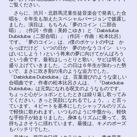
ご覧ください。
さらに、渋川・北群馬児童生徒音楽会で発表した合
唱を、６年生も加えたスペシャルバージョンで披露し
ました。演目は、もちろん「夢のコイン（二部合
唱）」（作詞・作曲：美鈴こゆき）と「Dabiduba
Dubiduba（二部合唱）」（作詞・作曲：松本比呂）
です。「夢のコイン」は、♪僕のポケットの中は か
らっぽだけど いつの日か 夢のかなうコイン いっ
ぱいにしよう！♪という将来の夢に向けてがんばろう
という曲です。最初はしっとりと歌い、サビは明るく
盛り上げていきました。この日は６年生が加わった勢
いで、まさに吹き割の滝のような迫力でした。
「Dabiduba Dubiduba」は、言葉遊びのような楽しい
合唱曲です。作者の松本比呂さんは、「『Dabiduba
Dubiduba』は元気になれる呪文のようなものです。
ちょっと心がショボンとしたときは繰り返し歌ってみ
てください。きっと笑顔になれるでしょう。」と言っ
ています。４ビートを基本にしたシャッフルのリズム
で軽快に歌われます。いつものように中盤から、軽快
な手拍子が始まりました。身体もリズムに乗って、気
持ちよさそうに揺れています。最後は、キメのポーズ
もバッチリでした。