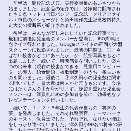
前半は、開校記念式典。実行委員長のあいさつから
始まりました。記念品の紹介では、各家庭に配布され
たさ３点セット（当日パンフ、記念誌、クリアファイ
ル＋市長のメッセージ）と角田柳作先生記念校内持久
走大会の横断幕が紹介されました。
後半は、みんなが楽しみにしていた記念行事です。
最初に前後期児童会のメンバーが登場し、150周年記
念クイズ行われました。Googleスライドの画面が大型
スクリーンに投影されました。最初の問題は、①「今
はない校舎がどこにあったか」が、航空写真をもとに
出題しました。続いて、時間感覚を問いました。②４
つの出来事（現在の校舎ができる、児童用コンピュー
ターの導入、給食開始、校歌制定）のうち一番古いも
のを問いました。最後に、③津久田小の児童数に関す
る問いでした。最大数は何人かと言うものです。会場
にはたくさんの手が挙がります。練習を重ねた児童会
メンバーは、満員札止めの参加者を前に、効果的なプ
レゼンテーションを行いました。
続いて、１・２・６年生の代表が自らの「将来の
夢」を発表しました。それぞれ警察官、テーマパーク
のキャスト、保育士でした。それぞれ、なりたい理由
をしっかり述べていました。津久田小99名の将来の夢
は、お手元の記念誌の中に記されています。ゆっくり