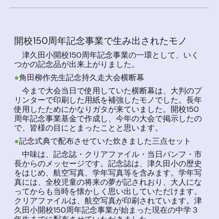
開校150周年記念事業で生み出されたモノ
津久田小開校150周年記念事業の一環として、いく
つかの記念品が出来上がりました。
●
角田柳作先生記念持久走大会横断幕
今まで大会当日で使用していた横断幕は、大判のプ
リンターで印刷した用紙を補強したモノでした。長年
使用したためにかなりガタが来ていました。開校150
周年記念事業基金で作成し、今年の大会で掲示したの
で、皆様の目にとまったことと思います。
●
記念式典で配布させていた炊きました三点セット
中味は、記念誌・クリアファイル・当日パンフ・市
長からのメッセージです。記念誌は、津久田小の歴史
をはじめ、航空写真、学年写真等を含みます。学年写
真には、全校児童の将来の夢が記されおり、大人にな
ってからも当時を懐かしく思い出していただけます。
クリアファイルは、航空写真が印刷されています。津
久田小開校150周年記念事業が始まった現在の中学３