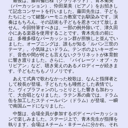
最後は、藤田倫巳様（クラリネット）、青木菊美
（パーカッション）、忰田菜美（ピアノ）をお招きし
て記念コンサートを行いました。藤田先生は、子ども
たちにとって鍵盤ハーモニカ教室でお馴染みです。演
奏はもちろん、その話術も子どもを惹きつけて放しま
せん。今回特筆すべきは、一部の例外除いて、津久田
小にある楽器を使用することです。青木先生の前に
は、多種多様なパーカッション群が所狭しと並んでい
ました。オープニングは、誰もが知る「ルパン三世の
テーマ」。小気味よいドラム。テンポのよいキーボー
ド、音色や間が何とも言えないクラリネットが体育館
に響き渡りました。さらに、「パイレーツ・オブ・カ
リビアン」など、聴き覚えのあるメロディーが続きま
す。子どもたちもノリノリです。
あえて式典で歌わなかった校歌は、なんと指揮者と
して校長が登場。子どもたちも唖然とした表情でし
た。ヴィブラフォンのしっとりとした響きも加わっ
て、大合唱となりました。ラテン系の曲では、ドラム
缶を加工したスティールパン（ドラム）が登場。一瞬
で南国ムードになりました。
中盤は、会場全員が参加するボディーパーカッショ
ンで楽しみました。ステージ上で、青木先生が指揮を
執ります。会場はＡチーム・Ｂチームに分かれ、それ