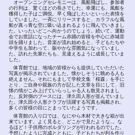
オープンニングセレモニーは、風船飛ばし。参加者
の行列は、驚くほどの長さでした。幸運にも、風船を
獲得した子はご満悦。早く飛ばしたいといった表情を
していました。一斉にリリースすると、カラフルな風
船が真っ青な空に吸い込まれるように飛んでいきまし
た。いったいどこへ向かうのでしょう。続いて、運動
会でお世話になったチーム赤踊の皆様を中心に赤城音
頭を踊りました。音楽が流れ始めると、子どもたちや
中学生も加わって、賑やかな雰囲気になっていまし
た。訪れた先輩たちも、見違えるように成長していま
した。
体育館では、地域の皆様からも提供していただいた
写真が掲示されていました。懐かしそうに眺める人も
絶えません。それにもまして学校文集「桜森」を手に
とり、ご自身や親族の方が記した文章を目にして、旧
懐の情がこみ上げていらっしゃる人も散見されまし
た。反対側のブースには、津久田人形が並んでいまし
た。津久田小人形クラブが活躍する写真も掲載され、
多くの皆様の目にとまっていたようです。
体育館の入り口では、なにやら木材で大きな箱が出
来ています。よく見ると、どこかで見たような…。な
るほど！子供用のボルダリングが行われるのでした。
予想したように完成とともに、子どもたちが列を作り