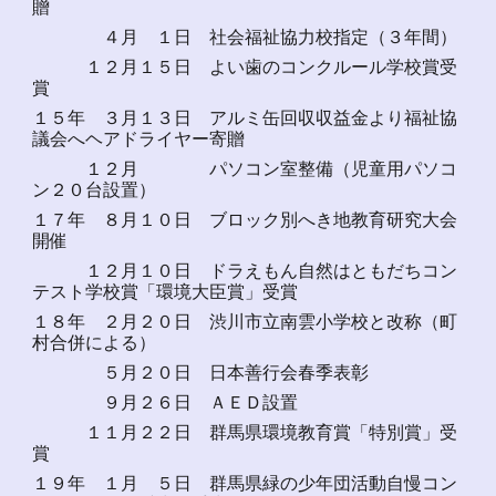
贈
４月 １日 社会福祉協力校指定（３年間）
１２月１５日 よい歯のコンクルール学校賞受
賞
１５年 ３月１３日 アルミ缶回収収益金より福祉協
議会へヘアドライヤー寄贈
１２月 パソコン室整備（児童用パソコ
ン２０台設置）
１７年 ８月１０日 ブロック別へき地教育研究大会
開催
１２月１０日 ドラえもん自然はともだちコン
テスト学校賞「環境大臣賞」受賞
１８年 ２月２０日 渋川市立南雲小学校と改称（町
村合併による）
５月２０日 日本善行会春季表彰
９月２６日 ＡＥＤ設置
１１月２２日 群馬県環境教育賞「特別賞」受
賞
１９年 １月 ５日 群馬県緑の少年団活動自慢コン