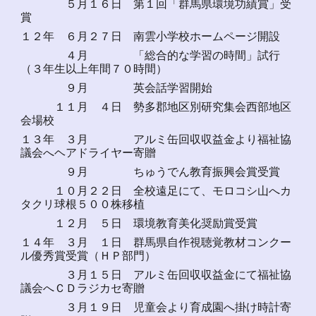
５月１６日 第１回「群馬県環境功績賞」受
賞
１２年 ６月２７日 南雲小学校ホームページ開設
４月 「総合的な学習の時間」試行
（３年生以上年間７０時間）
９月 英会話学習開始
１１月 ４日 勢多郡地区別研究集会西部地区
会場校
１３年 ３月 アルミ缶回収収益金より福祉協
議会へヘアドライヤー寄贈
９月 ちゅうでん教育振興会賞受賞
１０月２２日 全校遠足にて、モロコシ山へカ
タクリ球根５００株移植
１２月 ５日 環境教育美化奨励賞受賞
１４年 ３月 １日 群馬県自作視聴覚教材コンクー
ル優秀賞受賞（ＨＰ部門）
３月１５日 アルミ缶回収収益金にて福祉協
議会へＣＤラジカセ寄贈
３月１９日 児童会より育成園へ掛け時計寄