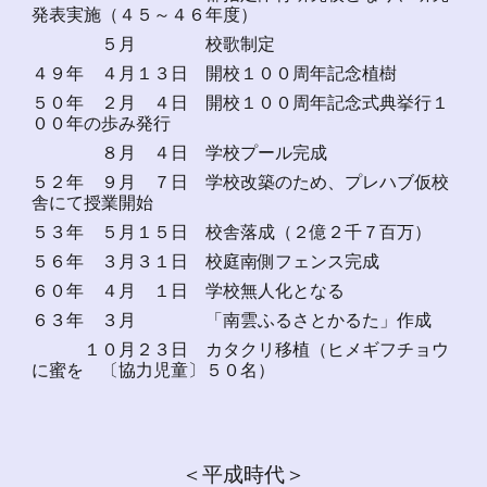
発表実施（４５～４６年度）
５月 校歌制定
４９年 ４月１３日 開校１００周年記念植樹
５０年 ２月 ４日 開校１００周年記念式典挙行１
００年の歩み発行
８月 ４日 学校プール完成
５２年 ９月 ７日 学校改築のため、プレハブ仮校
舎にて授業開始
５３年 ５月１５日 校舎落成（２億２千７百万）
５６年 ３月３１日 校庭南側フェンス完成
６０年 ４月 １日 学校無人化となる
６３年 ３月 「南雲ふるさとかるた」作成
１０月２３日 カタクリ移植（ヒメギフチョウ
に蜜を 〔協力児童〕５０名）
＜平成時代＞