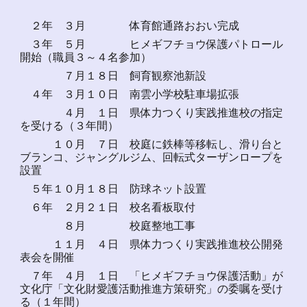
２年 ３月 体育館通路おおい完成
３年 ５月 ヒメギフチョウ保護パトロール
開始（職員３～４名参加）
７月１８日 飼育観察池新設
４年 ３月１０日 南雲小学校駐車場拡張
４月 １日 県体力つくり実践推進校の指定
を受ける（３年間）
１０月 ７日 校庭に鉄棒等移転し、滑り台と
ブランコ、ジャングルジム、回転式ターザンロープを
設置
５年１０月１８日 防球ネット設置
６年 ２月２１日 校名看板取付
８月 校庭整地工事
１１月 ４日 県体力つくり実践推進校公開発
表会を開催
７年 ４月 １日 「ヒメギフチョウ保護活動」が
文化庁「文化財愛護活動推進方策研究」の委嘱を受け
る（１年間）