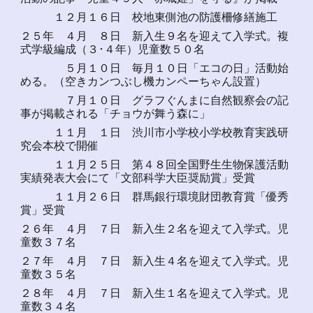
１２月１６日 校地東側池の防護柵修繕施工
２５年 ４月 ８日 新入生９名を迎えて入学式。複
式学級編成（３･４年）児童数５０名
５月１０日 毎月１０日「エコの日」活動始
める。（空きカンつぶし機カンペーちゃん設置）
７月１０日 グラフぐんまに自然観察会の記
事が掲載される「チョウが舞う森に」
１１月 １日 渋川市小学校小学校教育実践研
究会本校で開催
１１月２５日 第４８回全国野生生物保護活動
実績発表大会にて「文部科学大臣奨励賞」受賞
１１月２６日 群馬銀行環境財団教育賞「優秀
賞」受賞
２６年 ４月 ７日 新入生２名を迎えて入学式。児
童数３７名
２７年 ４月 ７日 新入生４名を迎えて入学式。児
童数３５名
２８年 ４月 ７日 新入生１名を迎えて入学式。児
童数３４名