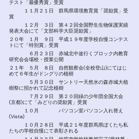
テスト「最優秀賞」受賞
１１月２１日 群馬県環境教育賞「奨励賞」受
賞
１２月 ３日 第４２回全国野生生物保護実績
発表大会にて「文部科学大臣奨励賞」
２０年 １月 ９日 平成１９年度学校自慢コンテス
トにて「特別賞」受賞
６月２３日 赤城北中途行くブロック内教育
研究会会場校・授業公開
２１年 ５月 ８日 自然観察会(全校登山)にてはじ
めて６年生がドングリの植樹
５月３０日 サントリー天然水の森赤城大植
樹祭に招かれて記念植樹
７月２９日 第２０回緑の少年団全国大会
(京都)にて「みどりの奨励賞」受賞
１０月 パソコン室パソコン入れ替え
(Vista)
１０月２８日 平成２１年度群馬県ぼくたち私
たちの学校自慢にて表彰される