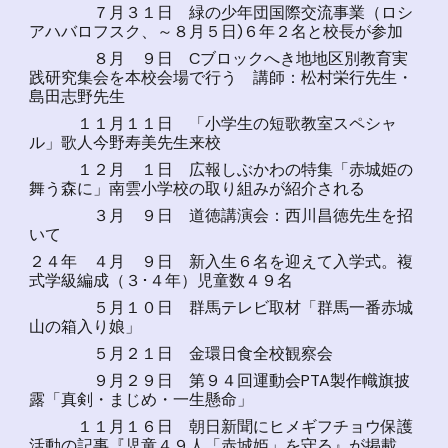
７月３１日 緑の少年団国際交流事業（ロシ
アハバロフスク、～８月５日)６年２名と校長が参加
８月 ９日 Cブロックへき地地区別教育実
践研究集会を本校会場で行う 講師：松村栄行先生・
島田志野先生
１１月１１日 「小学生の短歌教室スペシャ
ル」歌人今野寿美先生来校
１２月 １日 広報しぶかわの特集「赤城姫の
舞う森に」南雲小学校の取り組みが紹介される
３月 ９日 道徳講演会：西川昌徳先生を招
いて
２４年 ４月 ９日 新入生６名を迎えて入学式。複
式学級編成（３･４年）児童数４９名
５月１０日 群馬テレビ取材「群馬一番赤城
山の箱入り娘」
５月２１日 金環日食全校観察会
９月２９日 第９４回運動会PTA製作幟旗披
露「真剣・まじめ・一生懸命」
１１月１６日 朝日新聞にヒメギフチョウ保護
活動の記事『児童４９人「赤城姫」を守る』が掲載