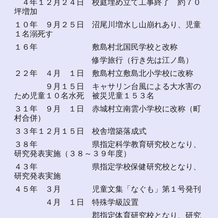
４年１２月２４日 校庭埋め立て工事終了 約７０
坪増加
１０年 ９月２５日 沼尾川増水し山崩れあり、児童
１名溺死す
１６年 敷島村北国民学校と改称
修学旅行（行き先は江ノ島）
２２年 ４月 １日 敷島村立敷島北小学校に改称
９月１５日 キャサリン台風による大水害の
ため児童１０名水死 被災児童１５３名
３１年 ９月 １日 赤城村立南雲小学校に改称（町
村合併）
３３年１２月１５日 校舎増築落成式
３８年 県指定科学教育研究校となり、
研究発表実施（３８～３９年度）
４３年 県指定学校保健研究校となり、
研究発表実施
４５年 ３月 児童文集「なぐも」第１号発刊
４月 １日
特殊学級設置
郡指定体育研究校となり、研究