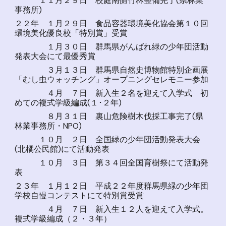
１１月２９日 校庭南側竹林整備完了(県林業
事務所)
２２年 １月２９日 食品容器環境美化協会第１０回
環境美化優良校「特別賞」受賞
１月３０日 群馬県がんばれ緑の少年団活動
発表大会にて最優秀賞
３月１３日 群馬県自然史博物館特別企画展
「むし虫ウォッチング」オープニングセレモニー参加
４月 ７日 新入生２名を迎えて入学式 初
めての複式学級編成(１･２年)
８月３１日 裏山危険樹木伐採工事完了(県
林業事務所・NPO)
１０月 ２日 全国緑の少年団活動発表大会
(北橘公民館)にて活動発表
１０月 ３日 第３４回全国育樹祭にて活動発
表
２３年 １月１２日 平成２２年度群馬県緑の少年団
学校自慢コンテストにて特別賞受賞
４月 ７日 新入生１２人を迎えて入学式。
複式学級編成（２・３年）