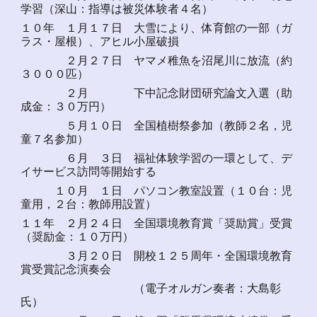
学習（深山：指導は被災体験者４名）
１０年 １月１７日 大雪により、体育館の一部（ガ
ラス・屋根）、アヒル小屋破損
２月２７日 ヤマメ稚魚を沼尾川に放流（約
３０００匹）
２月 下中記念財団研究論文入選（助
成金：３０万円）
５月１０日 全国植樹祭参加（教師２名，児
童７名参加）
６月 ３日 福祉体験学習の一環として、デ
イサービス訪問等開始する
１０月 １日 パソコン教室設置（１０台：児
童用，２台：教師用設置）
１１年 ２月２４日 全国環境教育賞「奨励賞」受賞
（奨励金：１０万円）
３月２０日 開校１２５周年・全国環境教育
賞受賞記念演奏会
（電子オルガン奏者：大島彰
氏）