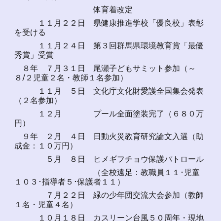
体育着改定
１１月２２日 県健康推進学校「優良校」表彰
を受ける
１１月２４日 第３回群馬県環境教育賞「最優
秀賞」受賞
８年 ７月３１日 尾瀬子どもサミット参加（～
８/２児童２名・教師１名参加）
１１月 ５日 文化庁文化財愛護全国集会発表
（２名参加）
１２月 プール全面塗装完了（６８０万
円）
９年 ２月 ４日 日動火災教育研究論文入選（助
成金：１０万円）
５月 ８日 ヒメギフチョウ保護パトロール
（全校遠足：教職員１１･児童
１０３･指導者５･保護者１１）
７月２２日 緑の少年団交流大会参加（教師
１名・児童４名）
１０月１８日 カスリーン台風５０周年・現地