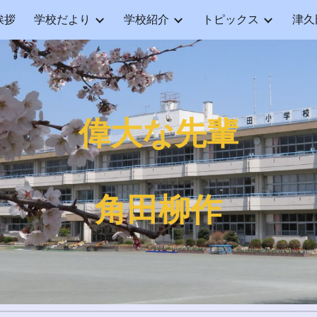
挨拶
学校だより
学校紹介
トピックス
津久
ip to main content
Skip to navigat
偉大な先輩
角田柳作