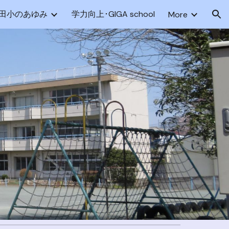
田小のあゆみ
学力向上･GIGA school
More
ion