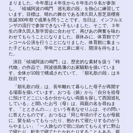
まりました。今年度は４年生から６年生の９名が参加
し、「傾城阿波の鳴門 巡礼歌の段」を熱心に練習して
います。目標は、晴れの舞台である津久田人形芝居櫻座
生誕300年祭で成果を問うことです。当日は、インフルエ
ンザの流行で参加できない子もいました。そこで、３年
生の津久田人形学習会に合わせて、再びあの興奮を味わ
わせてもらうことになりました。昼休みに、体育館でア
ンコール公演を行うことになりました。体育館に集まっ
た子どもたちは、学年ごとに床に座り、開演を待ちまし
た。
演目「傾城阿波の鳴門」は、歴史的な素材を扱う「時
代物」の作品で、阿波徳島藩のお家騒動を描いていま
す。全体が10段で構成されていて、「順礼歌の段」は８
段目です。
「順礼歌の段」は、長年離れて暮らした母子が再開す
る場面を描いています。おつる（娘）から「自分を祖母
に預けてどこにいるか分からない両親を探して西国巡礼
している」と聞いたお弓（母）は、両親の名を尋ねま
す。「ととさんの…」という有名なせりふは、その問い
に答えたものです。おつるは「同じ年頃の子どもが母親
に、髪を結ってもらったり、抱かれて寝たりするのがう
らやましい」「一人旅なので宿に泊めてもらえずに野山
で寝たり、軒先で寝てたたかれたりすることもある。親