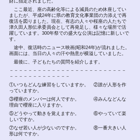
財に指定されました。
ここ最近、座の高齢化等による減員のため休座してい
ましたが、平成24年に県の教育文化事業団の力添えで再
復活を図りました。現在、有志の人々や桜座の人たちで
津久田人形伝承委員会として再発足し、様々な場所で活
躍しています。300年祭での盛大な公演は記憶に新しいで
す。
途中、復活時のニュース映画(昭和24年)が流れました。
画面には、当日の人々の汗や熱意が横溢していました。
最後に、子どもたちの質問を紹介します。
－－－－－－－－－－－－－－－－－－－－－－－－－
－－－－－－－－－－－－－
①いつもどんな練習をしていますか。 ②誰が人形を作
っていますか。
③櫻座のメンバーは何人ですか。 ④みんなどんな
理由で櫻座に入りますか。
⑤どうやって動きを覚えますか。 ⑥やっていて楽
しいですか。
⑦なぜ若い人が少ないのですか。 ⑧一番大きい人
形は何ですか。