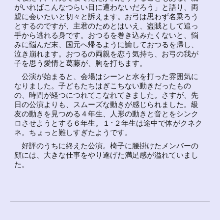
がいればこんなつらい目に遭わないだろう」と語り、両
親に会いたいと切々と訴えます。お弓は思わず名乗ろう
とするのですが、主君のためとはいえ、盗賊として追っ
手から逃れる身です。おつるを巻き込みたくないと、悩
みに悩んだ末、国元へ帰るように諭しておつるを帰し、
泣き崩れます。おつるの両親を恋う気持ち、お弓の我が
子を思う愛情と葛藤が、胸を打ちます。
公演が始まると、会場はシーンと水を打った雰囲気に
なりました。子どもたちはぎこちない動きだったもの
の、時間が経つにつれてこなれてきました。さすが、先
日の公演よりも、スムーズな動きが感じられました。級
友の動きを見つめる４年生、人形の動きと音とをシンク
ロさせようとする６年生。１･２年生は途中で体がクネク
ネ。ちょっと難しすぎたようです。
好評のうちに終えた公演。椅子に腰掛けたメンバーの
顔には、大きな仕事をやり遂げた満足感が溢れていまし
た。