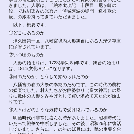
きました。人形は、「絵本太功記 十段目 尼ヶ崎の
段」でお馴染みの光秀と「傾城阿波の鳴門 巡礼歌の
段」の娘を持ってきていただきました。
以下、概要です。
①どこにあるのか
津久田第一区、八幡宮境内人形舞台にある人形保存庫
に保管されています。
②いつ頃のものか
人形の始まりは、1723(享保８)年です。舞台の始まり
は、1811(文化８)年になります。
③何のためか、どうして始められたのか
八幡宮の春の大祭の奉納のためです。この時代の農村
の娯楽でした。村人たちがお伊勢参り（皇大神宮）の帰
りに数体の人形をみやげとして買い求めて来たのが始ま
りです。
④人々はどのような気持ちで受け継いでいるのか
明治時代は非常に盛んな時がありました。昭和時代に
いたって戦争で中断しました。その後、昭和26年に復活
しています。さらに、この年の10月には、県の重要文化