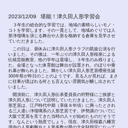
2023/12/09 堪能！津久田人形学習会
３年生の総合的な学習では、地域の素晴らしいモノ・
コトを学習します。その一貫として、地域めぐりでは人
形浄瑠璃を演じる舞台や人形を格納する倉庫を見学させ
ていただきました。
この日は、昼休みに津久田人形クラブの凱旋公演を行
いました。その後は、一年ぶりの津久田人形桜座による
伝統芸能教室。他の学年は退場し、３年生のみ残りまし
た。会場となった体育館は舞台が設置され、のぼりや垂
れ幕が飾られました。輝かしい津久田人形芝居櫻座生誕
300年祭が昨日のことのようです。見る人が見れば、まさ
に往事が偲ばれる何とも言えない雰囲気が醸し出されて
いました。
開演前に、津久田人形伝承委員長の狩野様にご挨拶と
津久田人形について説明していただきました。津久田人
形芝居は、江戸時代中期（享保８年頃）に興ったとされ
る三人遣い浄瑠璃系の人形芝居です。伊勢講のついでに
大阪で芝居を見てきた当時の人々が始めたものだそうで
す。なんという熱意でしょう。現在、津久田桜森八幡宮
境内の人形劇舞台と人形多数が県の文化財指定になって