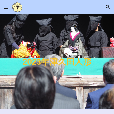
Skip to main content
Skip to navigation
2023
年
津久田人形