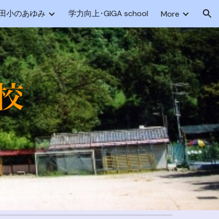
田小のあゆみ
学力向上･GIGA school
More
ion