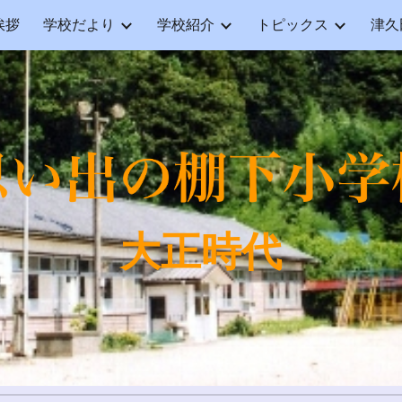
挨拶
学校だより
学校紹介
トピックス
津久
ip to main content
Skip to navigat
大正時代