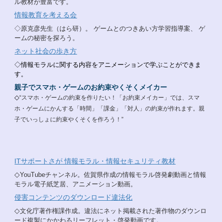
ル教材が豊富です。
情報教育を考える会
◇原克彦先生（はら研）。 ゲームとのつきあい方学習指導案、 ゲ
ームの秘密を探ろう。
ネット社会の歩き方
◇情報モラルに関する内容をアニメーションで学ぶことができま
す。
親子でスマホ・ゲームのお約束やくそくメイカー
◇
“スマホ・ゲームの約束を作りたい！「お約束メイカー」では、スマ
ホ・ゲームにかんする「時間」「課金」「対人」の約束が作れます。親
子でいっしょに約束やくそくを作ろう！”
ITサポートさが 情報モラル・情報セキュリティ教材
◇
YouTubeチャンネル。佐賀県作成の情報モラル啓発劇動画と情報
モラル電子紙芝居、アニメーション動画。
侵害コンテンツのダウンロード違法化
◇
文化庁著作権課作成。違法にネット掲載された著作物のダウンロ
ード複製にかかわるリーフレット・啓発動画です。