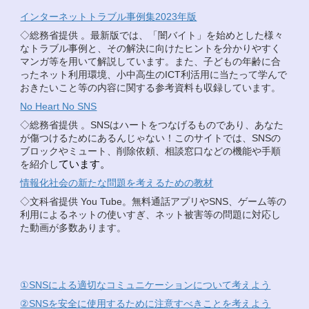
インターネットトラブル事例集2023年版
◇総務省提供 。最新版では、「闇バイト」を始めとした様々
なトラブル事例と、その解決に向けたヒントを分かりやすく
マンガ等を用いて解説しています。また、子どもの年齢に合
ったネット利用環境、小中高生のICT利活用に当たって学んで
おきたいこと等の内容に関する参考資料も収録しています。
No Heart No SNS
◇総務省提供 。SNSはハートをつなげるものであり、あなた
が傷つけるためにあるんじゃない！このサイトでは、SNSの
ブロックやミュート、削除依頼、相談窓口などの機能や手順
を紹介し
ています。
情報化社会の新たな問題を考えるための教材
◇文科省提供 You Tube。無料通話アプリやSNS、ゲーム等の
利用によるネットの使いすぎ、ネット被害等の問題に対応し
た動画が多数あります。
①SNSによる適切なコミュニケーションについて考えよう
②SNSを安全に使用するために注意すべきことを考えよう