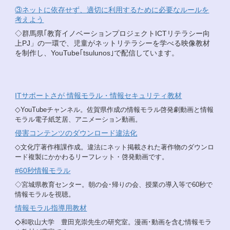
③ネットに依存せず、適切に利用するために必要なルールを
考えよう
◇群馬県｢教育イノベーションプロジェクトICTリテラシー向
上PJ」の一環で、児童がネットリテラシーを学べる映像教材
を制作し、YouTube｢tsulunos｣で配信しています。
ITサポートさが 情報モラル・情報セキュリティ教材
◇
YouTubeチャンネル。佐賀県作成の情報モラル啓発劇動画と情報
モラル電子紙芝居、アニメーション動画。
侵害コンテンツのダウンロード違法化
◇
文化庁著作権課作成。違法にネット掲載された著作物のダウンロ
ード複製にかかわるリーフレット・啓発動画です。
#60秒情報モラル
◇宮城県教育センター。朝の会･帰りの会、授業の導入等で60秒で
情報モラルを視聴。
情報モラル指導用教材
◇
和歌山大学 豊田充崇先生の研究室。漫画･動画を含む情報モラ